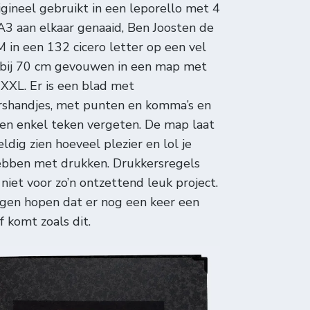
igineel gebruikt in een leporello met 4
A3 aan elkaar genaaid, Ben Joosten de
M in een 132 cicero letter op een vel
 bij 70 cm gevouwen in een map met
XXL. Er is een blad met
rshandjes, met punten en komma’s en
een enkel teken vergeten. De map laat
ldig zien hoeveel plezier en lol je
ebben met drukken. Drukkersregels
niet voor zo’n ontzettend leuk project.
en hopen dat er nog een keer een
ef komt zoals dit.