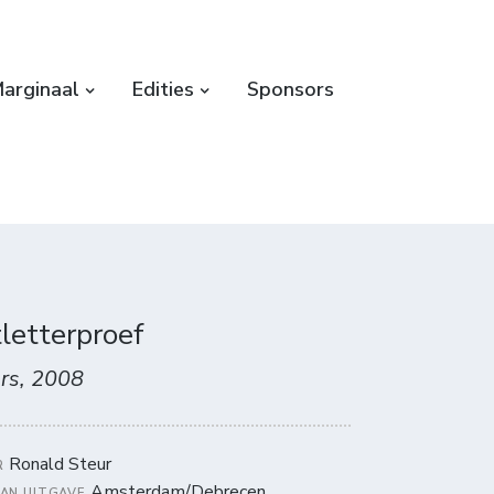
arginaal
Edities
Sponsors
tletterproef
rs, 2008
Ronald Steur
R
Amsterdam/Debrecen
VAN UITGAVE