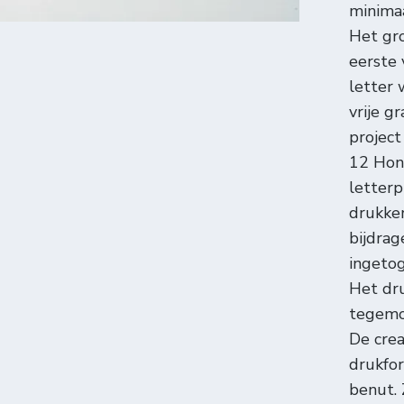
minimaa
Het gro
eerste
letter 
vrije g
projec
12 Hong
letterp
drukker
bijdrag
ingetog
Het dru
tegemo
De crea
drukfor
benut. 