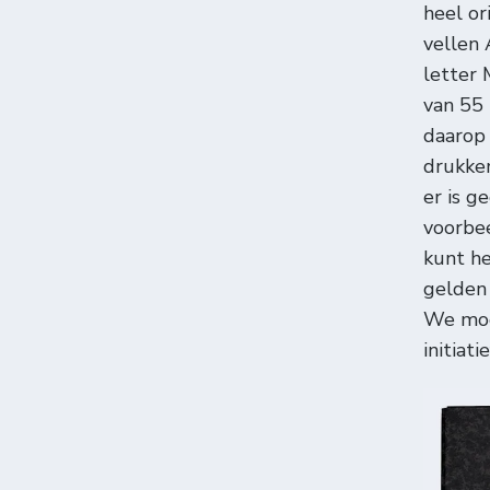
heel or
vellen 
letter 
van 55
daarop 
drukke
er is g
voorbee
kunt h
gelden 
We mog
initiati