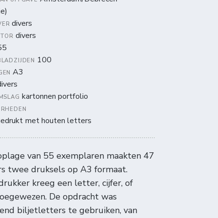
je)
divers
VER
divers
ATOR
55
100
BLADZIJDEN
A3
GEN
ivers
kartonnen portfolio
OMSLAG
ERHEDEN
edrukt met houten letters
 oplage van 55 exemplaren maakten 47
s twee druksels op A3 formaat.
drukker kreeg een letter, cijfer, of
toegewezen. De opdracht was
tend biljetletters te gebruiken, van