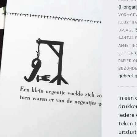
(Hongari
VORMGE
ILLUSTR
OPLAGE
AANTAL 
AFMETIN
d
LETTER
PAPIER 
BIJZOND
geheel g
In een
drukker
Iedere 
teken 
uitslui