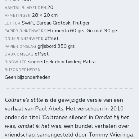
OPLAGE
20
AANTAL BLADZIJDEN
28 × 20 cm
AFMETINGEN
Swift, Bureau Grotesk, Frutiger
LETTER
Elementa 60 grs, Go mat 90 grs
PAPIER BINNENWERK
offset
DRUK BINNENWERK
grijsbord 350 grs
PAPIER OMSLAG
offset
DRUK OMSLAG
singersteek door binderij Patist
BINDWIJZE
BIJZONDERHEDEN
Geen bijzonderheden
Coltrane’s stilte
is de gewijzigde versie van een
verhaal van Paul Abels. Het verscheen in 2010
onder de titel ‘Coltrane’s silence’ in
Omdat hij het
was, omdat ik het was
, een bundel verhalen over
vriendschap, samengesteld door Tommy Wieringa.