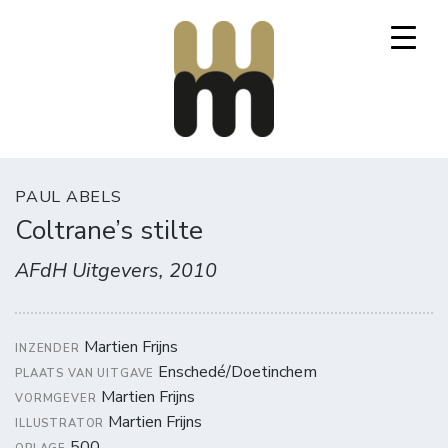
Mooi Marginaal
PAUL ABELS
Coltrane’s stilte
AFdH Uitgevers, 2010
Martien Frijns
INZENDER
Enschedé/Doetinchem
PLAATS VAN UITGAVE
Martien Frijns
VORMGEVER
Martien Frijns
ILLUSTRATOR
500