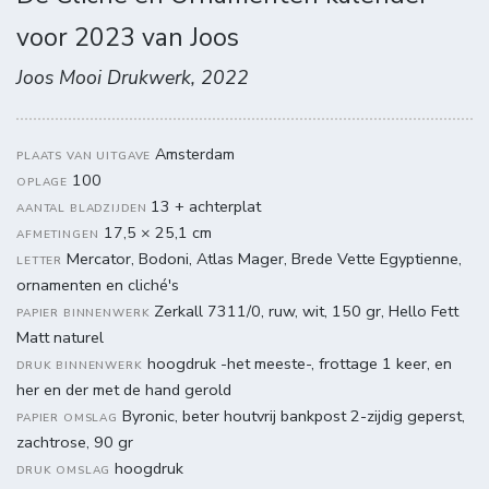
voor 2023 van Joos
Joos Mooi Drukwerk, 2022
Amsterdam
PLAATS VAN UITGAVE
100
OPLAGE
13 + achterplat
AANTAL BLADZIJDEN
17,5 × 25,1 cm
AFMETINGEN
Mercator, Bodoni, Atlas Mager, Brede Vette Egyptienne,
LETTER
ornamenten en cliché's
Zerkall 7311/0, ruw, wit, 150 gr, Hello Fett
PAPIER BINNENWERK
Matt naturel
hoogdruk -het meeste-, frottage 1 keer, en
DRUK BINNENWERK
her en der met de hand gerold
Byronic, beter houtvrij bankpost 2-zijdig geperst,
PAPIER OMSLAG
zachtrose, 90 gr
hoogdruk
DRUK OMSLAG