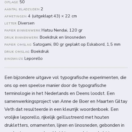
50
OPLAGE
2
AANTAL BLADZIJDEN
4 (uitgeklapt 43) × 22 cm
AFMETINGEN
Diversen
LETTER
Hatsu Nendai, 120 gr
PAPIER BINNENWERK
Boekdruk en linosneden
DRUK BINNENWERK
Satogami, 80 gr geplakt op Eskabord, 1,5 mm
PAPIER OMSLAG
Boekdruk
DRUK OMSLAG
Leporello
BINDWIJZE
Een bijzondere uitgave vol typografische experimenten, die
ons op een speelse manier door de typografische
terminologie in het Nederlands en Deens loodst. Een
samenwerkingsproject van Anne de Boer en Maarten Giltay
Veth dat resulteerde in een kleurrijk woordenboek. Een
vrolijke leporello, rijkelijk geïllustreerd met houten
drukletters, ornamenten, lijnen en linosneden, gebonden in