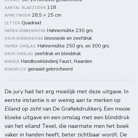
OPLAGE
118
AANTAL BLADZIJDEN
28,5 × 25 cm
AFMETINGEN
Quadraat
LETTER
Hahnemühle 230 grs.
PAPIER BINNENWERK
linosnede en zeefdruk
DRUK BINNENWERK
Hahnemühle 250 grs. en 300 grs.
PAPIER OMSLAG
zeefdruk en blinddruk
DRUK OMSLAG
Handboekbinderij Faust, Naarden
BINDER
genaaid gebrocheerd
BINDWIJZE
De jury had het erg moeilijk met deze uitgave. In
eerste instantie is er weinig aan te merken op
Eiland op zicht
van De Grafiekdrukkerij. Een mooie
kloeke uitgave en een omslag met een blinddruk
van het eiland Texel, die naarmate men het boek
vaker in handen heeft, beter zichtbaar wordt. De