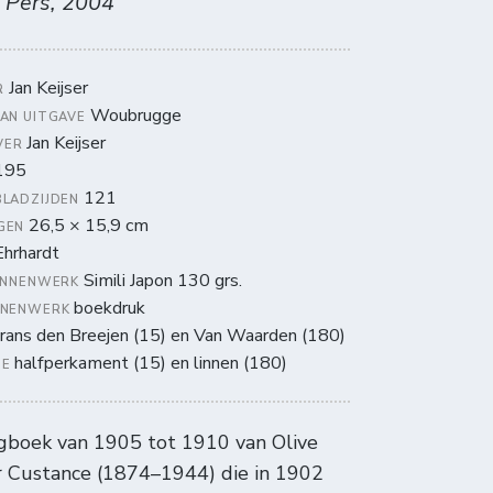
 Pers, 2004
Jan Keijser
R
Woubrugge
VAN UITGAVE
Jan Keijser
VER
195
121
BLADZIJDEN
26,5 × 15,9 cm
GEN
hrhardt
Simili Japon 130 grs.
BINNENWERK
boekdruk
NNENWERK
rans den Breejen (15) en Van Waarden (180)
halfperkament (15) en linnen (180)
ZE
gboek van 1905 tot 1910 van Olive
r Custance (1874–1944) die in 1902