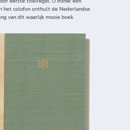
oor eerste titelregel. O ironie: één
in het colofon onthult de Nederlandse
ng van dit waarlijk mooie boek.