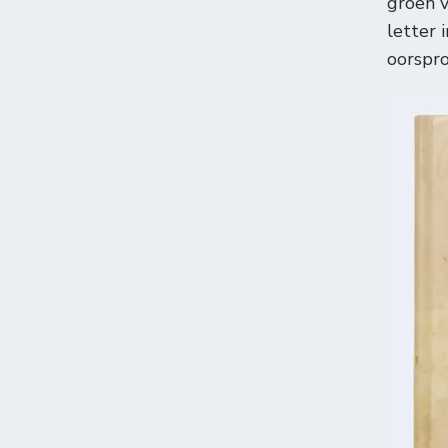
groen v
letter 
oorspro