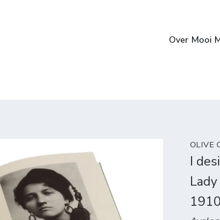
Over Mooi M
OLIVE
I des
Lady
191