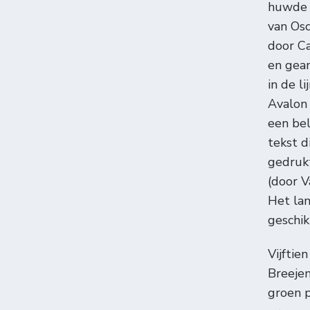
huwde 
van Osc
door C
en gean
in de l
Avalon 
een bel
tekst d
gedrukt
(door 
Het lan
geschi
Vijftie
Breejen
groen p