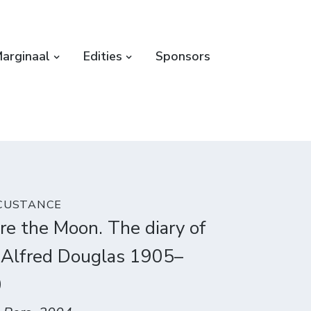
arginaal
Edities
Sponsors
 CUSTANCE
ire the Moon. The diary of
 Alfred Douglas 1905–
0