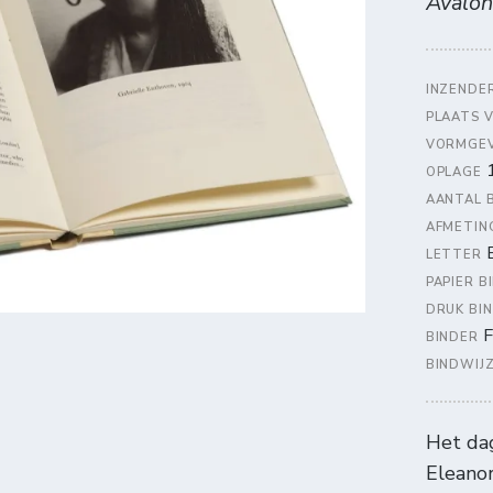
Avalon
INZENDE
PLAATS 
VORMGE
OPLAGE
AANTAL 
AFMETIN
E
LETTER
PAPIER 
DRUK BI
F
BINDER
BINDWIJ
Het da
Eleano